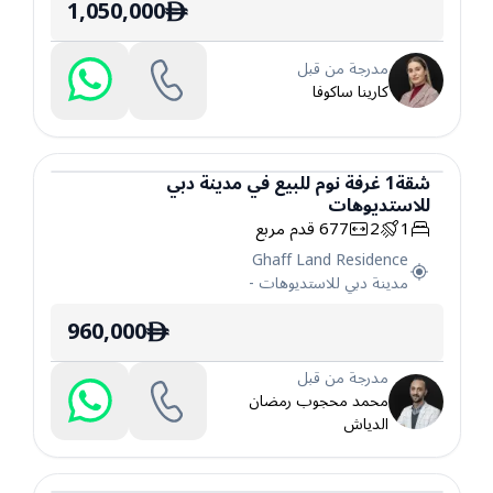
1,050,000
ê
مدرجة من قبل
كارينا ساكوفا
شقة
1
غرفة نوم
للبيع
في
مدينة دبي
للاستديوهات
شقة
1
2
677
قدم مربع
Ghaff Land Residence
مدينة دبي للاستديوهات
-
960,000
ê
مدرجة من قبل
محمد محجوب رمضان
الدياش