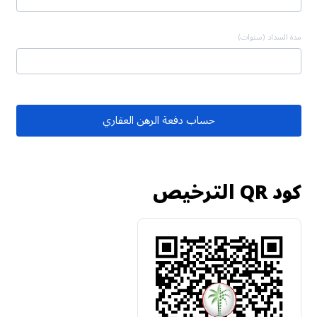
مدة السداد (سنوات)
حساب دفعة الرهن العقاري
كود QR الترخيص