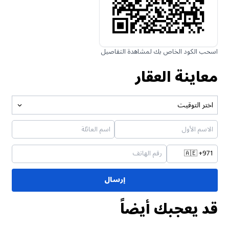
اسحب الكود الخاص بك لمشاهدة التفاصيل
معاينة العقار
اختر التوقيت
🇦🇪
+971
إرسال
قد يعجبك أيضاً