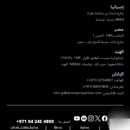
إسبانيا
28004 مدريد، إسبانيا
مصر
شارع بارك، مدينة الشيخ زايد – مصر
الهند
ناناكارامغودا، حيدر أباد، تيلانجانا، 500032، الهند
اليابان
البريد الإلكتروني:
info.jp@drivenproperties.com
تابعنا :
+971 04 245 4800
اتصل بنا :
|
|
|
الشروط
سياسة
خريطة
سياسة ملفات تعريف