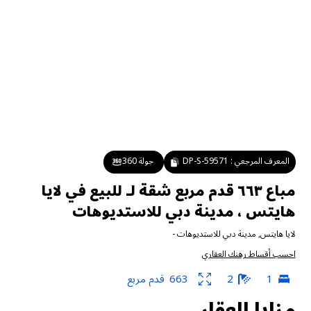
المعرف المرجعي :
DP-S-59571
جولة 360
مباع ٦٦٣ قدم مربع شقة لـ للبيع في لايا
هايتس ، مدينة دبي للاستديوهات
لايا هايتس
,
مدينة دبي للاستديوهات
-
احسب أقساط رهنك العقاري
1
2
663
قدم مربع
مزايا العقار