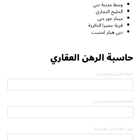
وسط مدينة دبي
الخليج التجاري
ميناء خور دبي
قرية جميرا الدائرية
دبي هيلز استيت
حاسبة الرهن العقاري
السعر الكلي (درهم إماراتي)
الدفعة المقدمة (درهم إماراتي)
معدل الفائدة على القرض %