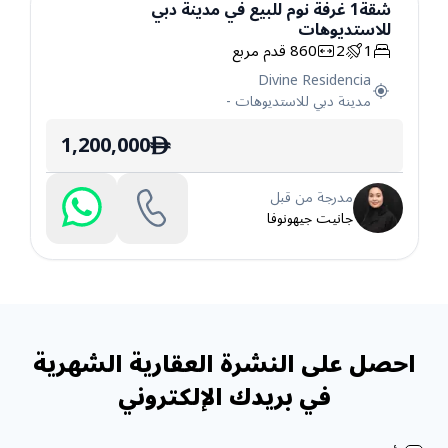
شقة
1
غرفة نوم
للبيع
في
مدينة دبي
للاستديوهات
شقة
1
2
860
قدم مربع
Divine Residencia
مدينة دبي للاستديوهات
-
1,200,000
ê
مدرجة من قبل
جانيت جيهونوفا
احصل على النشرة العقارية الشهرية
في بريدك الإلكتروني