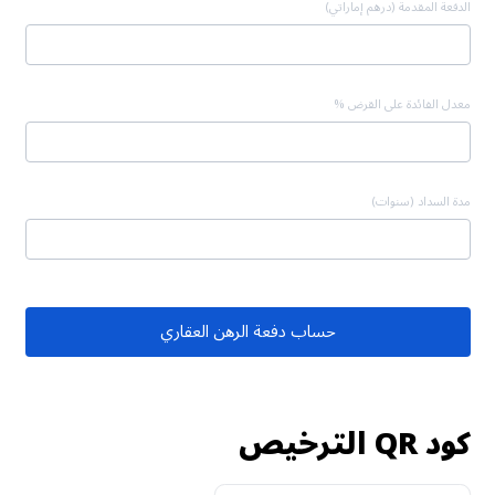
الدفعة المقدمة (درهم إماراتي)
معدل الفائدة على القرض %
مدة السداد (سنوات)
حساب دفعة الرهن العقاري
كود QR الترخيص