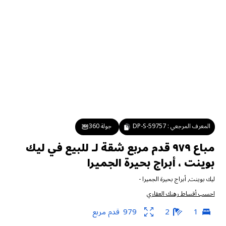
المعرف المرجعي :
DP-S-59757
جولة 360
مباع ٩٧٩ قدم مربع شقة لـ للبيع في ليك
بوينت ، أبراج بحيرة الجميرا
ليك بوينت
,
أبراج بحيرة الجميرا
-
احسب أقساط رهنك العقاري
1
2
979
قدم مربع