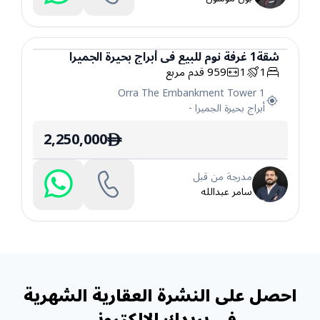
شقة
1
غرفة نوم
للبيع
في
أبراج بحيرة الجميرا
1
1
959
قدم مربع
شقة
Orra The Embankment Tower 1
أبراج بحيرة الجميرا
-
2,250,000
ê
مدرجة من قبل
سامر عبدالله
احصل على النشرة العقارية الشهرية