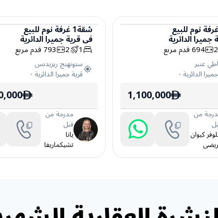
رفة نوم
للبيع
شقة
1
غرفة نوم
للبيع
 جميرا الدائرية
في
قرية جميرا الدائرية
شقة
694
قدم مربع
1
2
793
قدم مربع
طي عنبر
ستونهنج ريزيدنس
ميرا الدائرية
-
قرية جميرا الدائرية
-
0,000
1,100,000
ê
ê
رجة من
مدرجة من
ل
قبل
لوفر كيوان
يانا
يضى
تشيكماريفا
نشرة العقارية الشهري