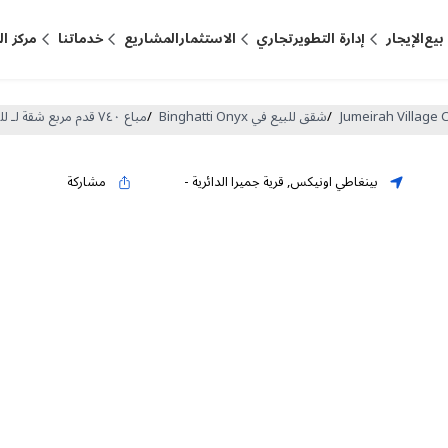
بيع
الإيجار
إدارة التطوير
تجاري
الاستثمار
المشاريع
خدماتنا
مركز ا
/
شقق للبيع في Binghatti Onyx
/
مباع ٧٤٠ قدم مربع شقة لـ للبيع في بينغاطي اونيكس ، قرية جميرا الدائرية (DP-S-50603)
بينغاطي اونيكس
,
قرية جميرا الدائرية
-
مشاركة