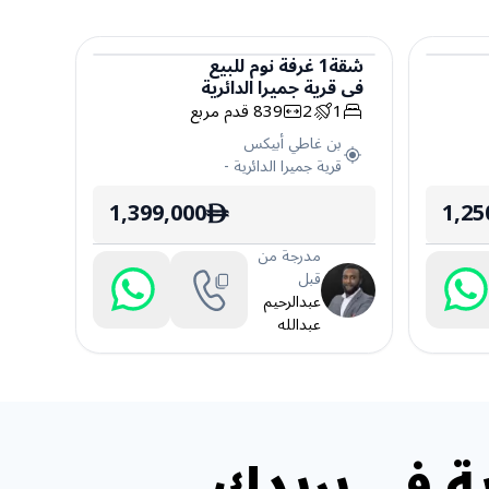
شقة
1
غرفة نوم
للبيع
في
قرية جميرا الدائرية
شقة
1
2
839
قدم مربع
بن غاطي أبيكس
قرية جميرا الدائرية
-
1,399,000
1,25
ê
مدرجة من
قبل
عبدالرحيم
عبدالله
ة في بريدك