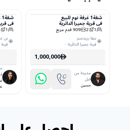
شقة
1
غرفة نوم
للبيع
شقة
1
غ
في
قرية جميرا الدائرية
في
قرية
شقة
شقة
1
2
909
قدم مربع
1
2
نيفا رزيدنسز
بن غا
قرية جميرا الدائرية
-
قرية ج
1,000,000
ê
مد
مدرجة من
قب
قبل
ني
حسين
عر
احصل على ال