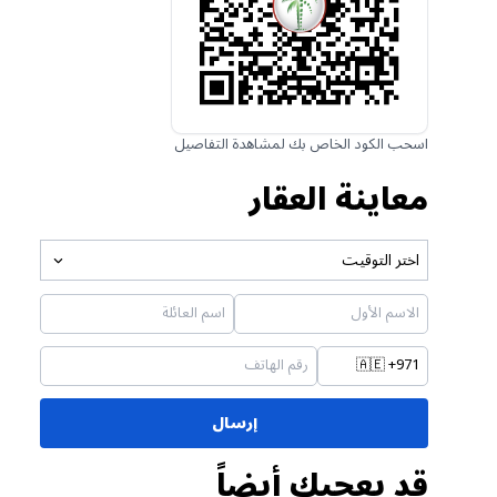
اسحب الكود الخاص بك لمشاهدة التفاصيل
معاينة العقار
اختر التوقيت
🇦🇪
+971
إرسال
قد يعجبك أيضاً