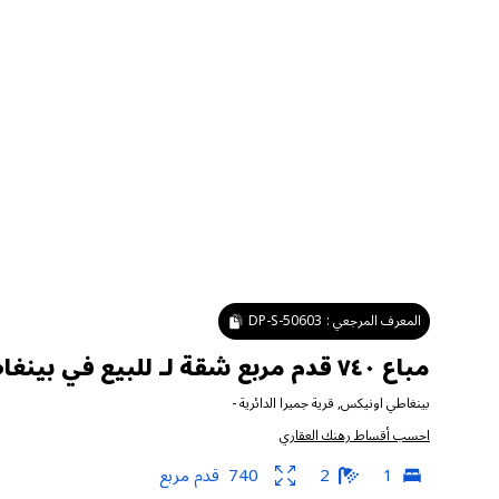
المعرف المرجعي :
DP-S-50603
مباع ٧٤٠ قدم مربع شقة لـ للبيع في بينغاطي اونيكس ، قرية جميرا الدائرية
بينغاطي اونيكس
,
قرية جميرا الدائرية
-
احسب أقساط رهنك العقاري
1
2
740
قدم مربع