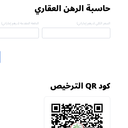
حاسبة الرهن العقاري
السعر الكلي (درهم إماراتي)
الدفعة المقدمة (درهم إماراتي)
كود QR الترخيص