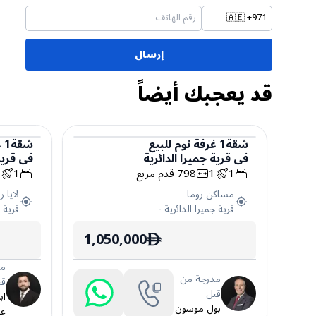
🇦🇪
+971
إرسال
قد يعجبك أيضاً
شقة
1
غرفة نوم
للبيع
شقة
1
غ
في
قرية جميرا الدائرية
في
قرية
شقة
شقة
1
1
798
قدم مربع
1
2
مساكن روما
لايا ر
قرية جميرا الدائرية
-
قرية ج
1,050,000
ê
مد
مدرجة من
قب
قبل
اب
بول موسون
عب