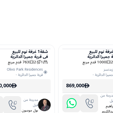
رفة نوم
للبيع
شقة
1
غرفة نوم
للبيع
 جميرا الدائرية
في
قرية جميرا الدائرية
شقة
1000
قدم مربع
1
2
763
قدم مربع
زيدنسز
Olivo Park Residences
ميرا الدائرية
-
قرية جميرا الدائرية
-
0,000
869,000
ê
ê
رجة من
مدرجة من
ل
قبل
راهيم
بول موسون
دالكريم