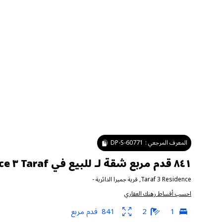
المعرف المرجعي :
DP-S-60771
٨٤١ قدم مربع شقة لـ للبيع في Taraf ٣ Residence ، قرية جميرا الدائرية
Taraf 3 Residence
,
قرية جميرا الدائرية
-
احسب أقساط رهنك العقاري
1
2
841
قدم مربع