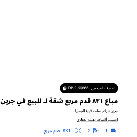
المعرف المرجعي :
DP-S-60868
مباع ٨٣١ قدم مربع شقة لـ للبيع في جرين بارك ، مثلث قرية الجميرا
جرين بارك
,
مثلث قرية الجميرا
-
احسب أقساط رهنك العقاري
1
2
831
قدم مربع