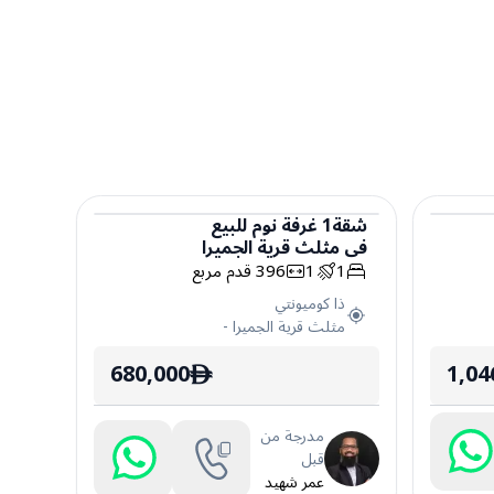
شقة
1
غرفة نوم
للبيع
في
مثلث قرية الجميرا
شقة
1
1
396
قدم مربع
ذا كوميونتي
مثلث قرية الجميرا
-
680,000
1,04
ê
مدرجة من
قبل
عمر شهيد