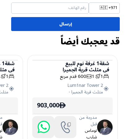
🇦🇪
+971
إرسال
قد يعجبك أيضاً
شقة
1
غرفة نوم
للبيع
شقة
1
غ
في
مثلث قرية الجميرا
في
مثل
شقة
شقة
1
1
600
قدم مربع
1
1
er 2
Lum1nar Tower 2
مثلث قرية الجميرا
-
مثلث 
903,000
ê
مدرجة من
مد
قبل
قب
توماس
ت
شارب
ش