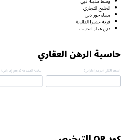
وسط مدينة دبي
الخليج التجاري
ميناء خور دبي
قرية جميرا الدائرية
دبي هيلز استيت
حاسبة الرهن العقاري
السعر الكلي (درهم إماراتي)
الدفعة المقدمة (درهم إماراتي)
كود QR الترخيص