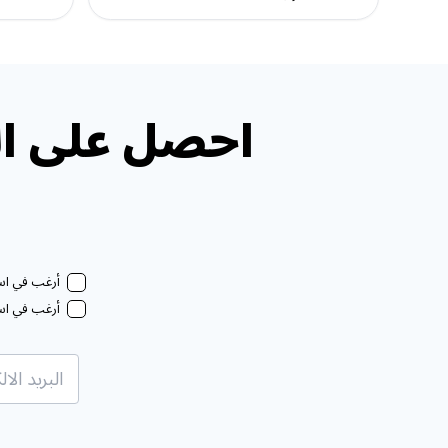
احصل على ال
أرغب في استل
أرغب في استل