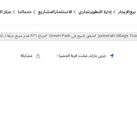
بيع
الإيجار
إدارة التطوير
تجاري
الاستثمار
المشاريع
خدماتنا
مركز ا
/
شقق للبيع في Green Park
/
مباع ٨٣١ قدم مربع شقة لـ للبيع في جرين بارك ، مثلث قرية الجميرا (DP-S-60868)
جرين بارك
,
مثلث قرية الجميرا
-
مشاركة