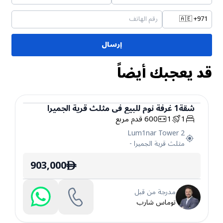
🇦🇪
+971
إرسال
قد يعجبك أيضاً
شقة
1
غرفة نوم
للبيع
في
مثلث قرية الجميرا
1
1
600
قدم مربع
شقة
Lum1nar Tower 2
مثلث قرية الجميرا
-
903,000
ê
مدرجة من قبل
توماس شارب