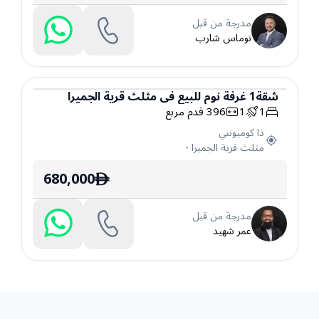
مدرجة من قبل
توماس شارب
شقة
1
غرفة نوم
للبيع
في
مثلث قرية الجميرا
1
1
396
قدم مربع
شقة
ذا كوميونتي
مثلث قرية الجميرا
-
680,000
ê
مدرجة من قبل
عمر شهيد