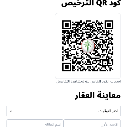
كود QR الترخيص
اسحب الكود الخاص بك لمشاهدة التفاصيل
معاينة العقار
اختر التوقيت