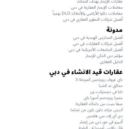
عقارات الإيجار بهدف التملك
معاملات الإيجار العقارية في دبي
معاملات دائرة الأراضي والأملاك DLD يومياً
أفضل شركات التطوير العقاري في دبي
مدونة
أفضل المدارس الهندية في دبي
أفضل شركات العقارات في دبي
أفضل الجامعات الأمريكية في دبي
مؤشر دبي الذكي للإيجار
الدليل العقاري
عقارات قيد الانشاء في دبي
باي غروف ريزيدنس المرحلة 3
حدائق ند الشبا
نايا في ديستركت ون
جميرا ريزيدنسز أسورا باي
صفا جيت من داماك العقارية
آدرس جراند داون تاون من نشاما
دي آي إف سي هايتس
ألبيرو في خور دبي من إعمار
فلل بالاس أوسترا في الواحة