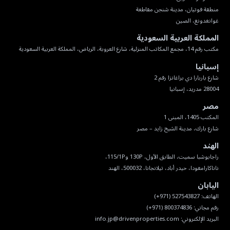
غوانغدونغ، الصين
المملكة العربية السعودية
مكتب رقم 14، مجمع المكاتب المنزلية، شارع العروبة، الرياض، المملكة العربية السعودية
إسبانيا
28004 مدريد، إسبانيا
مصر
شارع بارك، مدينة الشيخ زايد – مصر
الهند
ناناكارامغودا، حيدر أباد، تيلانجانا، 500032، الهند
اليابان
البريد الإلكتروني:
info.jp@drivenproperties.com