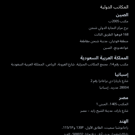
المكاتب الدولية
الصين
غوانغدونغ، الصين
المملكة العربية السعودية
مكتب رقم 14، مجمع المكاتب المنزلية، شارع العروبة، الرياض، المملكة العربية السعودية
إسبانيا
28004 مدريد، إسبانيا
مصر
شارع بارك، مدينة الشيخ زايد – مصر
الهند
ناناكارامغودا، حيدر أباد، تيلانجانا، 500032، الهند