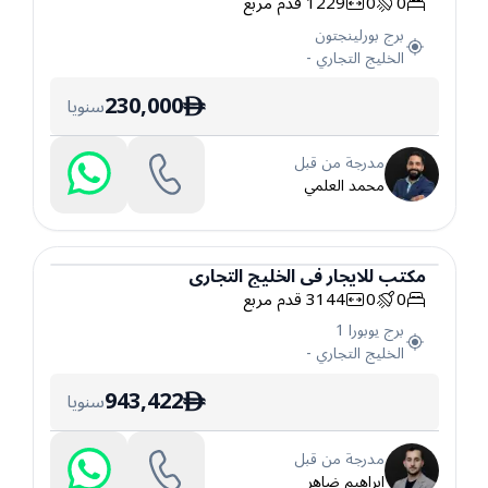
0
0
1229
قدم مربع
مكتب
برج بورلينجتون
الخليج التجاري
-
230,000
سنويا
ê
مدرجة من قبل
محمد العلمي
مكتب
للايجار
في
الخليج التجاري
0
0
3144
قدم مربع
مكتب
برج يوبورا 1
الخليج التجاري
-
943,422
سنويا
ê
مدرجة من قبل
ابراهيم ضاهر