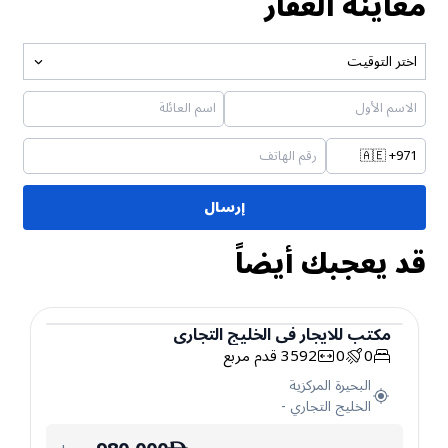
معاينة العقار
اختر التوقيت
🇦🇪
+971
إرسال
قد يعجبك أيضاً
مكتب
للايجار
في
الخليج التجاري
0
0
3592
قدم مربع
مكتب
البحيرة المركزية
الخليج التجاري
-