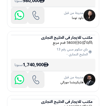
980,000
سنويا
ê
مدرجة من قبل
داود توما
مكتب
للايجار
في
الخليج التجاري
0
0
5803
قدم مربع
مكتب
باي سكوير مبني رقم 13
الخليج التجاري
-
1,740,900
سنويا
ê
مدرجة من قبل
هاريكريشنا مورالي
مكتب
للايجار
في
الخليج التجاري