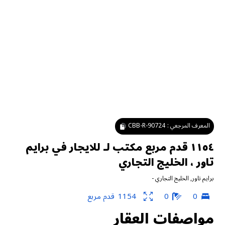
المعرف المرجعي :
CBB-R-90724
١١٥٤ قدم مربع مكتب لـ للايجار في برايم
تاور ، الخليج التجاري
برايم تاور
,
الخليج التجاري
-
0
0
1154
قدم مربع
مواصفات العقار