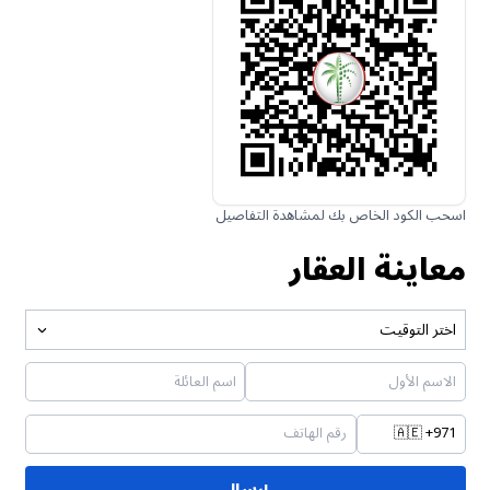
اسحب الكود الخاص بك لمشاهدة التفاصيل
معاينة العقار
اختر التوقيت
🇦🇪
+971
إرسال