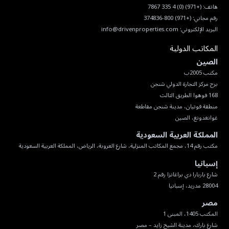
هاتف:
(+971) (0) 4 335 7867
رقم مجاني:
(+971) 800-374836
البريد الإلكتروني:
info@drivenproperties.com
المكاتب الدولية
الصين
غوانغدونغ، الصين
المملكة العربية السعودية
مكتب رقم 14، مجمع المكاتب المنزلية، شارع العروبة، الرياض، المملكة العربية السعودية
إسبانيا
28004 مدريد، إسبانيا
مصر
شارع بارك، مدينة الشيخ زايد – مصر