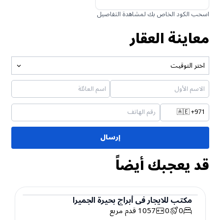
اسحب الكود الخاص بك لمشاهدة التفاصيل
معاينة العقار
اختر التوقيت
🇦🇪
+971
إرسال
قد يعجبك أيضاً
مكتب
للايجار
في
أبراج بحيرة الجميرا
0
0
1057
قدم مربع
مكتب