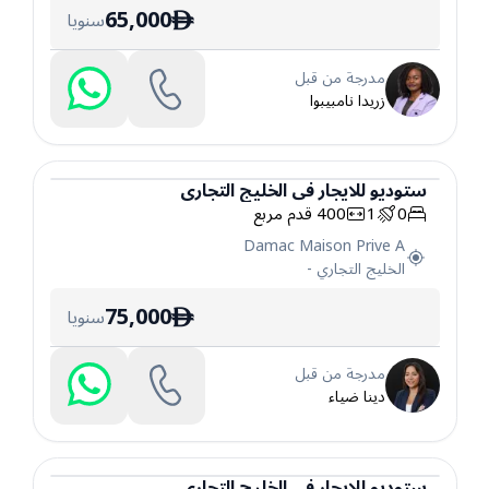
65,000
سنويا
ê
مدرجة من قبل
زريدا نامبيبوا
ستوديو
للايجار
في
الخليج التجاري
0
1
400
قدم مربع
ستوديو
Damac Maison Prive A
الخليج التجاري
-
75,000
سنويا
ê
مدرجة من قبل
دينا ضياء
ستوديو
للايجار
في
الخليج التجاري