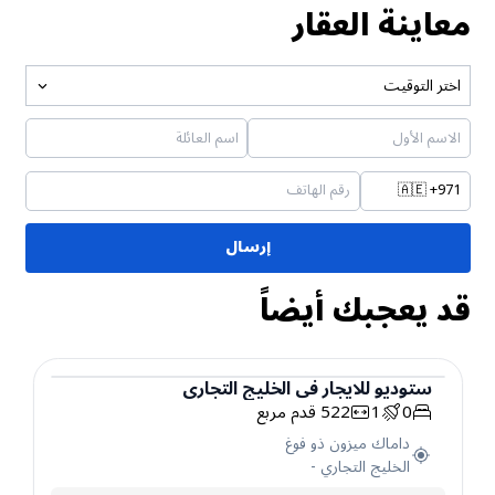
معاينة العقار
اختر التوقيت
🇦🇪
+971
إرسال
قد يعجبك أيضاً
ستوديو
للايجار
في
الخليج التجاري
0
1
522
قدم مربع
ستوديو
داماك ميزون ذو فوغ
الخليج التجاري
-