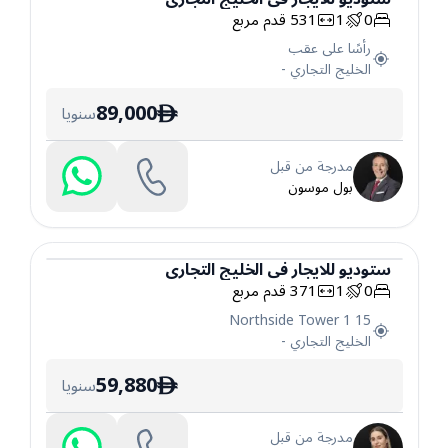
0
1
531
قدم مربع
ستوديو
رأسًا على عقب
الخليج التجاري
-
89,000
سنويا
ê
مدرجة من قبل
بول موسون
ستوديو
للايجار
في
الخليج التجاري
0
1
371
قدم مربع
ستوديو
15 Northside Tower 1
الخليج التجاري
-
59,880
سنويا
ê
مدرجة من قبل