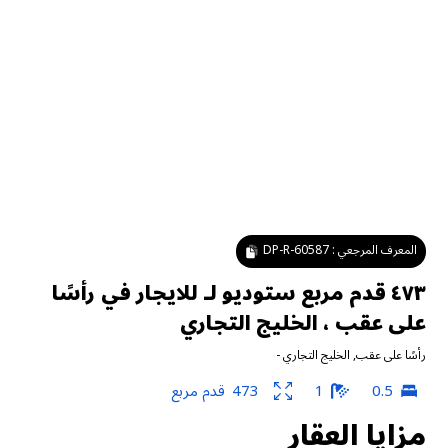
المعرف المرجعي :
DP-R-60587
٤٧٣ قدم مربع ستوديو لـ للايجار في رأسًا
على عقب ، الخليج التجاري
رأسًا على عقب
,
الخليج التجاري
-
0.5
1
473
قدم مربع
مزايا العقار