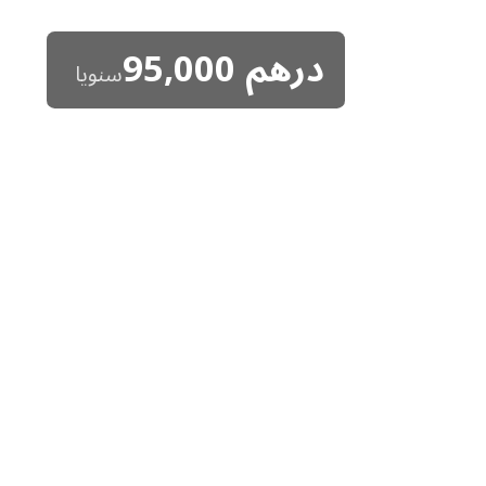
درهم
95,000
سنويا