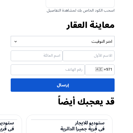
اسحب الكود الخاص بك لمشاهدة التفاصيل
معاينة العقار
اختر التوقيت
🇦🇪
+971
إرسال
قد يعجبك أيضاً
ستوديو
للايجار
ستوديو
في
قرية جميرا الدائرية
في
قرية
ستوديو
ستوديو