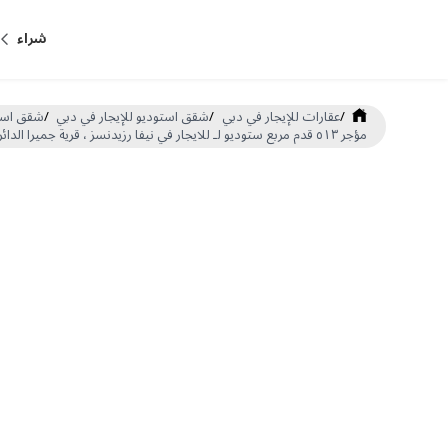
شراء
/
عقارات للإيجار في دبي
/
شقق استوديو للإيجار في دبي
/
شقق استوديو للإي
مؤجر ٥١٣ قدم مربع ستوديو لـ للايجار في نيفا رزيدنسز ، قرية جميرا الدائرية (DP-R-61656)