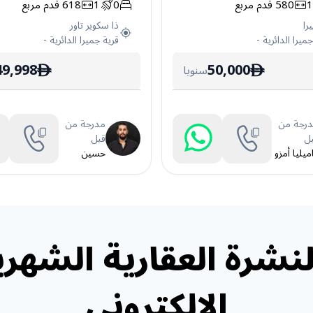
580
قدم مربع
0
1
618
قدم مربع
يرا
ذا سكوير تاور
ميرا الدائرية
-
قرية جميرا الدائرية
-
49,998
50,000
سنويا
ê
ê
رجة من
مدرجة من
ل
قبل
ميليا أمزو
حسين
نشرة العقارية الشهري
الإلكتروني