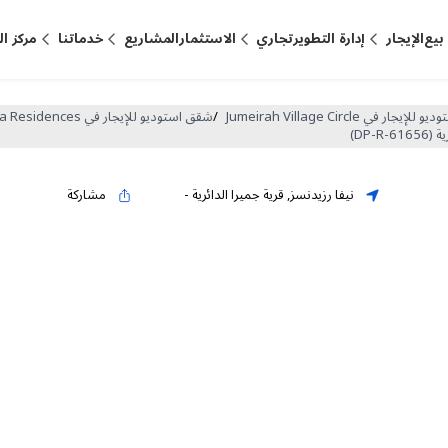
بيع
الإيجار
إدارة التطوير
تجاري
الاستثمار
المشاريع
خدماتنا
مركز ا
جار في Jumeirah Village Circle
/
شقق استوديو للإيجار في Neva Residences
نيفا رزيدنسز
,
قرية جميرا الدائرية
-
مشاركة