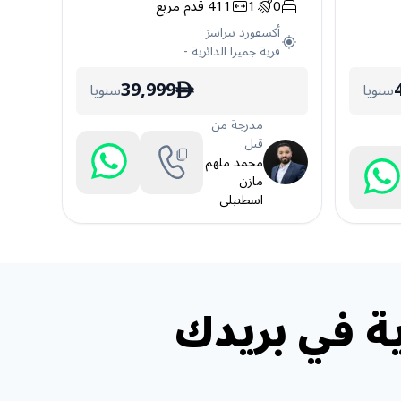
0
1
411
قدم مربع
أكسفورد تيراسز
قرية جميرا الدائرية
-
39,999
سنويا
سنويا
ê
مدرجة من
قبل
محمد ملهم
مازن
اسطنبلى
ة في بريدك