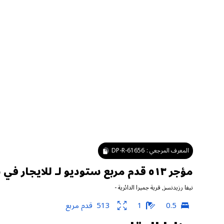
المعرف المرجعي :
DP-R-61656
مؤجر ٥١٣ قدم مربع ستوديو لـ للايجار في نيفا رزيدنسز ، قرية جميرا الدائرية
نيفا رزيدنسز
,
قرية جميرا الدائرية
-
0.5
1
513
قدم مربع