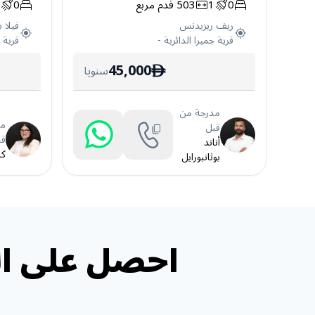
0
1
503
قدم مربع
0
1
ريف ريزيدنس
فيلا ب
قرية جميرا الدائرية
-
قرية ج
45,000
سنويا
ê
مدرجة من
مد
قبل
قب
أناند
كا
بوثانبورايل
احصل على ال