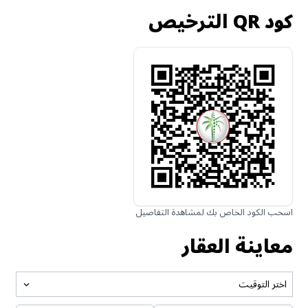
كود QR الترخيص
اسحب الكود الخاص بك لمشاهدة التفاصيل
معاينة العقار
اختر التوقيت