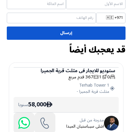
🇦🇪
+971
إرسال
قد يعجبك أيضاً
ستوديو
للايجار
في
مثلث قرية الجميرا
0
1
367
قدم مربع
ستوديو
Terhab Tower 1
مثلث قرية الجميرا
-
58,000
سنويا
ê
مدرجة من قبل
اشلى سيباستيان الميدا