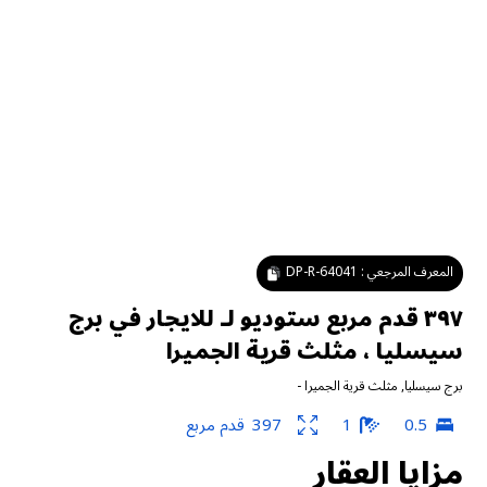
المعرف المرجعي :
DP-R-64041
٣٩٧ قدم مربع ستوديو لـ للايجار في برج
سيسليا ، مثلث قرية الجميرا
برج سيسليا
,
مثلث قرية الجميرا
-
0.5
1
397
قدم مربع
مزايا العقار