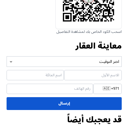
اسحب الكود الخاص بك لمشاهدة التفاصيل
معاينة العقار
اختر التوقيت
🇦🇪
+971
إرسال
قد يعجبك أيضاً