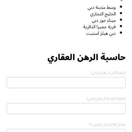
وسط مدينة دبي
الخليج التجاري
ميناء خور دبي
قرية جميرا الدائرية
دبي هيلز استيت
حاسبة الرهن العقاري
السعر الكلي (درهم إماراتي)
الدفعة المقدمة (درهم إماراتي)
معدل الفائدة على القرض %