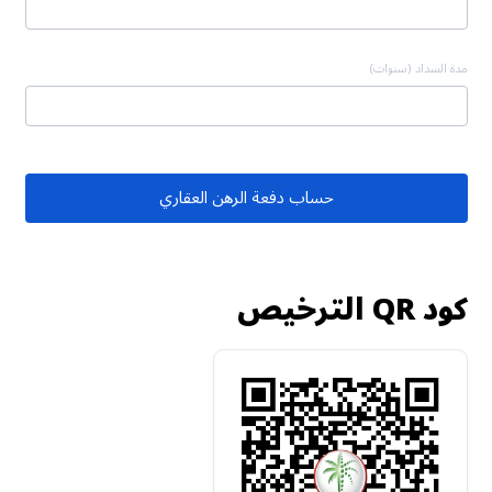
مدة السداد (سنوات)
حساب دفعة الرهن العقاري
كود QR الترخيص