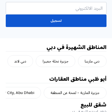
تسجيل
المناطق الشهيرة في دبي
دبي مارينا
جزيرة نخلة جميرا
دبي لاند
أبو ظبي
مناطق العقارات
جزيرة المارية – لمحة عن المنطقة
dar City, Abu Dhabi
شقق للبيع
شقق استديو للبيع في دبي