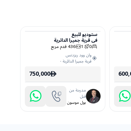
ستوديو
للبيع
في
قرية جميرا الدائرية
ستوديو
0
1
436
قدم مربع
وان وود ريزدنس
قرية جميرا الدائرية
-
750,000
600,
ê
مدرجة من
قبل
بول موسون