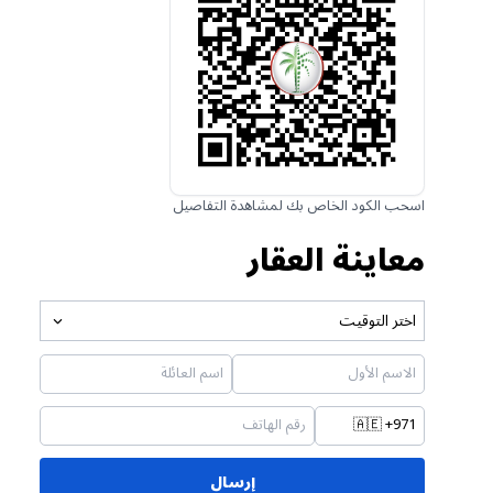
اسحب الكود الخاص بك لمشاهدة التفاصيل
معاينة العقار
اختر التوقيت
🇦🇪
+971
إرسال