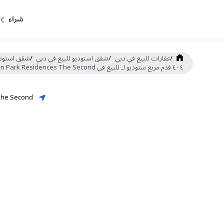
شراء
/
عقارات للبيع في دبي
/
شقق استوديو للبيع في دبي
/
شقق استوديو للبيع في e
٤٠٤ قدم مربع ستوديو لـ للبيع في Ashton Park Residences The Second ، قرية جميرا الدائرية (DP-S-61346)
The Second