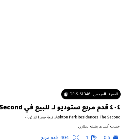
المعرف المرجعي :
DP-S-61346
٤٠٤ قدم مربع ستوديو لـ للبيع في Ashton Park Residences The Second ، قرية جميرا الدائرية
Ashton Park Residences The Second
,
قرية جميرا الدائرية
-
احسب أقساط رهنك العقاري
0.5
1
404
قدم مربع