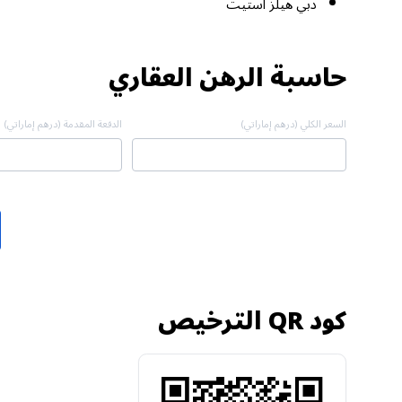
دبي هيلز استيت
حاسبة الرهن العقاري
السعر الكلي (درهم إماراتي)
الدفعة المقدمة (درهم إماراتي)
كود QR الترخيص