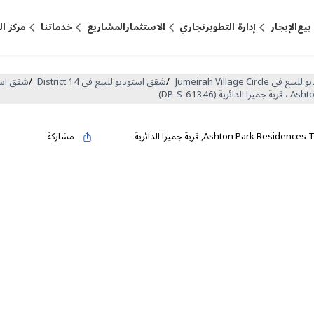
بيع
الإيجار
إدارة التطوير
تجاري
الاستثمار
المشاريع
خدماتنا
مركز ا
Jumeirah Village Circl
/
شقق استوديو للبيع في District 14
/
شقق استوديو للبيع 
Ashton Park Residences 
,
قرية جميرا الدائرية
-
مشاركة