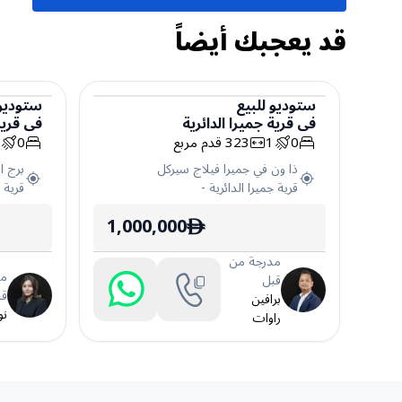
قد يعجبك أيضاً
ستوديو
للبيع
ستوديو
في
قرية جميرا الدائرية
في
قرية
ستوديو
ستوديو
0
1
323
قدم مربع
0
1
ذا ون في جميرا فيلاج سيركل
برج ا
قرية جميرا الدائرية
-
قرية ج
1,000,000
ê
مدرجة من
مد
قبل
قب
برافين
نو
راوات