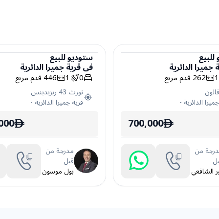
للبيع
ستوديو
للبيع
 جميرا الدائرية
في
قرية جميرا الدائرية
ستوديو
262
قدم مربع
0
1
446
قدم مربع
فالون
نورث 43 ريزيدينس
ميرا الدائرية
-
قرية جميرا الدائرية
-
000
700,000
ê
ê
رجة من
مدرجة من
ل
قبل
ر الشافعي
بول موسون