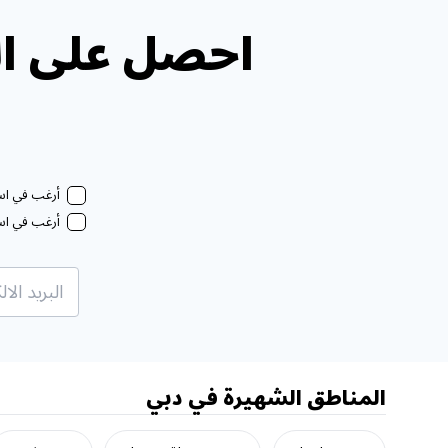
احصل على ال
أرغب في استل
أرغب في استل
المناطق الشهيرة في دبي