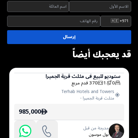
🇦🇪
+971
إرسال
قد يعجبك أيضاً
ستوديو
للبيع
في
مثلث قرية الجميرا
0
1
370
قدم مربع
ستوديو
Terhab Hotels and Towers
مثلث قرية الجميرا
-
985,000
ê
مدرجة من قبل
بول موسون