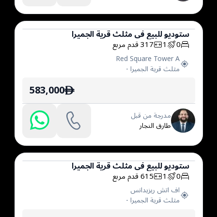
ستوديو
للبيع
في
مثلث قرية الجميرا
0
1
317
قدم مربع
ستوديو
Red Square Tower A
مثلث قرية الجميرا
-
583,000
ê
مدرجة من قبل
طارق النجار
ستوديو
للبيع
في
مثلث قرية الجميرا
0
1
615
قدم مربع
ستوديو
اف اتش ريزيدانس
مثلث قرية الجميرا
-