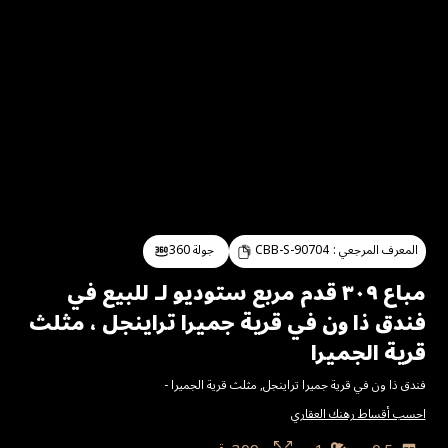
المعرف المرجعي :
CBB-S-90704
جولة 360
مباع ٣٠٩ قدم مربع ستوديو لـ للبيع في
فندق ذا ون في قرية جميرا تراينجل ، مثلث
قرية الجميرا
فندق ذا ون في قرية جميرا تراينجل
,
مثلث قرية الجميرا
-
احسب أقساط رهنك العقاري