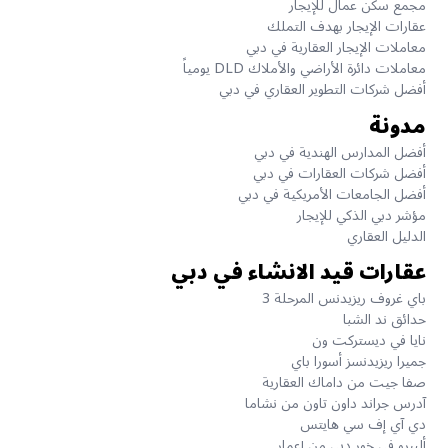
مجمع سكن عمال للإيجار
عقارات الإيجار بهدف التملك
معاملات الإيجار العقارية في دبي
معاملات دائرة الأراضي والأملاك DLD يومياً
أفضل شركات التطوير العقاري في دبي
مدونة
أفضل المدارس الهندية في دبي
أفضل شركات العقارات في دبي
أفضل الجامعات الأمريكية في دبي
مؤشر دبي الذكي للإيجار
الدليل العقاري
عقارات قيد الانشاء في دبي
باي غروف ريزيدنس المرحلة 3
حدائق ند الشبا
نايا في ديستركت ون
جميرا ريزيدنسز أسورا باي
صفا جيت من داماك العقارية
آدرس جراند داون تاون من نشاما
دي آي إف سي هايتس
ألبيرو في خور دبي من إعمار