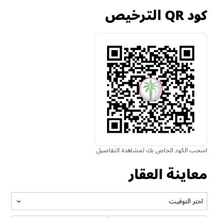
كود QR الترخيص
اسحب الكود الخاص بك لمشاهدة التفاصيل
معاينة العقار
اختر التوقيت