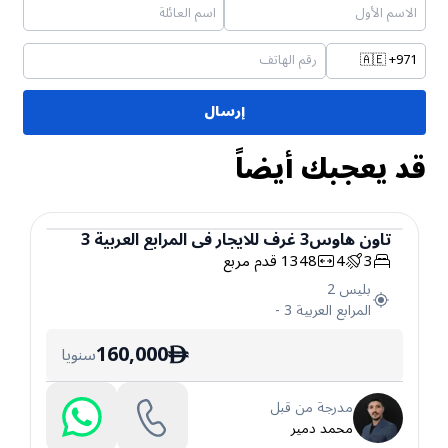
🇦🇪
+971
إرسال
قد يعجبك أيضاً
تاون هاوس
3
غرف
للايجار
في
المرابع العربية 3
3
4
1348
قدم مربع
تاون هاوس
بليس 2
المرابع العربية 3
-
160,000
سنويا
ê
مدرجة من قبل
محمد دمير