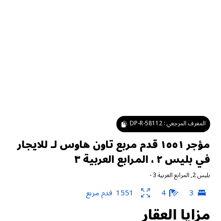
المعرف المرجعي :
DP-R-58112
مؤجر ١٥٥١ قدم مربع تاون هاوس لـ للايجار
في بليس ٢ ، المرابع العربية ٣
بليس 2
,
المرابع العربية 3
-
3
4
1551
قدم مربع
مزايا العقار