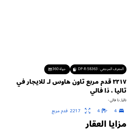
المعرف المرجعي :
DP-R-58363
جولة 360
٢٢١٧ قدم مربع تاون هاوس لـ للايجار في
تاليا ، ذا فالي
تاليا
,
ذا فالي
-
4
4
2217
قدم مربع
مزايا العقار