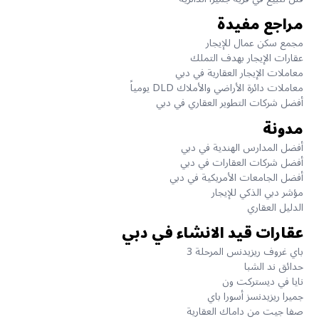
مراجع مفيدة
مجمع سكن عمال للإيجار
عقارات الإيجار بهدف التملك
معاملات الإيجار العقارية في دبي
معاملات دائرة الأراضي والأملاك DLD يومياً
أفضل شركات التطوير العقاري في دبي
مدونة
أفضل المدارس الهندية في دبي
أفضل شركات العقارات في دبي
أفضل الجامعات الأمريكية في دبي
مؤشر دبي الذكي للإيجار
الدليل العقاري
عقارات قيد الانشاء في دبي
باي غروف ريزيدنس المرحلة 3
حدائق ند الشبا
نايا في ديستركت ون
جميرا ريزيدنسز أسورا باي
صفا جيت من داماك العقارية