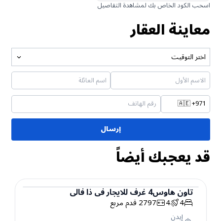
اسحب الكود الخاص بك لمشاهدة التفاصيل
معاينة العقار
اختر التوقيت
🇦🇪
+971
إرسال
قد يعجبك أيضاً
تاون هاوس
4
غرف
للايجار
في
ذا فالي
4
4
2797
قدم مربع
تاون هاوس
إيدن