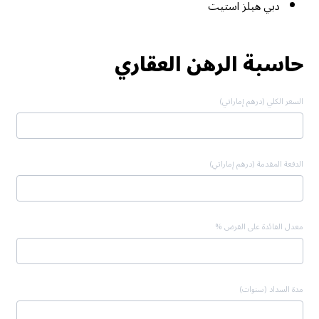
دبي هيلز استيت
حاسبة الرهن العقاري
السعر الكلي (درهم إماراتي)
الدفعة المقدمة (درهم إماراتي)
معدل الفائدة على القرض %
مدة السداد (سنوات)