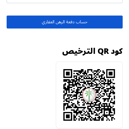
حساب دفعة الرهن العقاري
كود QR الترخيص