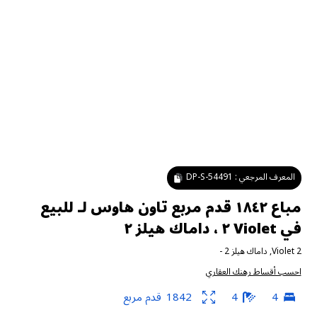
المعرف المرجعي :
DP-S-54491
مباع ١٨٤٢ قدم مربع تاون هاوس لـ للبيع
في Violet ٢ ، داماك هيلز ٢
Violet 2
,
داماك هيلز 2
-
احسب أقساط رهنك العقاري
4
4
1842
قدم مربع