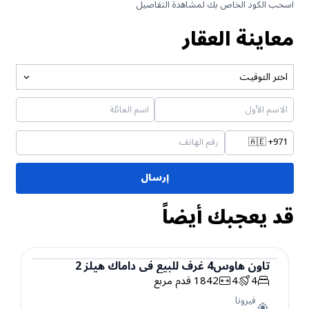
اسحب الكود الخاص بك لمشاهدة التفاصيل
معاينة العقار
اختر التوقيت
🇦🇪
+971
إرسال
قد يعجبك أيضاً
تاون هاوس
4
غرف
للبيع
في
داماك هيلز 2
4
4
1842
قدم مربع
تاون هاوس
فيرونا