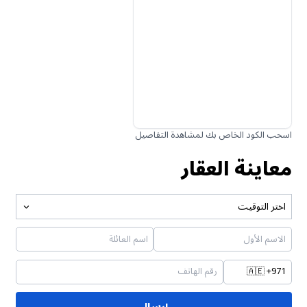
اسحب الكود الخاص بك لمشاهدة التفاصيل
معاينة العقار
اختر التوقيت
🇦🇪
+971
إرسال