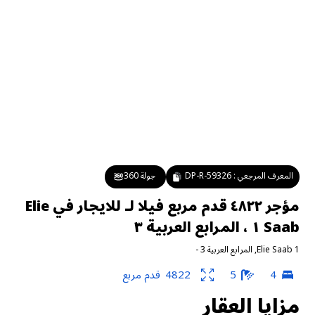
المعرف المرجعي :
DP-R-59326
جولة 360
مؤجر ٤٨٢٢ قدم مربع فيلا لـ للايجار في Elie
Saab ١ ، المرابع العربية ٣
Elie Saab 1
,
المرابع العربية 3
-
4
5
4822
قدم مربع
مزايا العقار