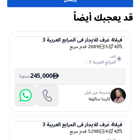
قد يعجبك أيضاً
فيلا
4
غرف
للايجار
في
المرابع العربية 3
4
5
2689
قدم مربع
فيلا
ربى
المرابع العربية 3
-
245,000
سنويا
ê
مدرجة من قبل
كارينا ساكوفا
فيلا
4
غرف
للايجار
في
المرابع العربية 3
4
4
5298
قدم مربع
فيلا