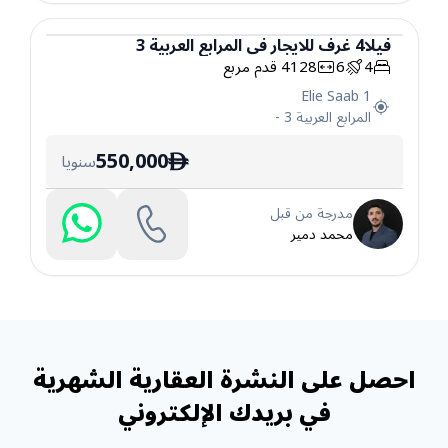
فيلا
4
غرف
للايجار
في
المرابع العربية 3
4
6
4128
قدم مربع
فيلا
Elie Saab 1
المرابع العربية 3
-
550,000
سنويا
ê
مدرجة من قبل
محمد دمير
احصل على النشرة العقارية الشهرية
في بريدك الإلكتروني