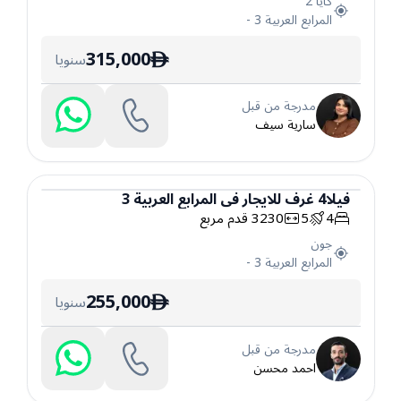
كايا 2
المرابع العربية 3
-
315,000
سنويا
ê
مدرجة من قبل
سارية سيف
فيلا
4
غرف
للايجار
في
المرابع العربية 3
4
5
3230
قدم مربع
فيلا
جون
المرابع العربية 3
-
255,000
سنويا
ê
مدرجة من قبل
احمد محسن