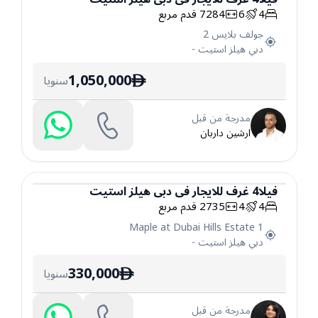
4
6
7284
قدم مربع
فيلا
جولف بلايس 2
دبي هيلز استيت
-
1,050,000
سنويا
ê
مدرجة من قبل
ارشين داربان
فيلا
4
غرف
للايجار
في
دبي هيلز استيت
4
4
2735
قدم مربع
فيلا
Maple at Dubai Hills Estate 1
دبي هيلز استيت
-
330,000
سنويا
ê
مدرجة من قبل