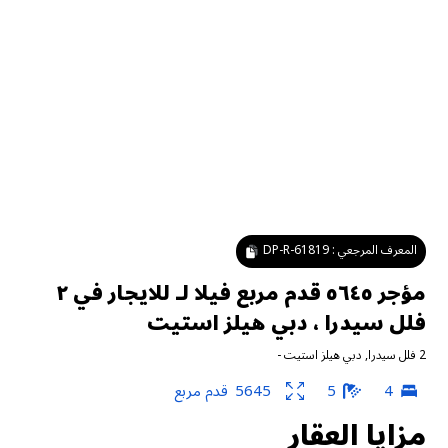
المعرف المرجعي :
DP-R-61819
مؤجر ٥٦٤٥ قدم مربع فيلا لـ للايجار في ٢
فلل سيدرا ، دبي هيلز استيت
2 فلل سيدرا
,
دبي هيلز استيت
-
4
5
5645
قدم مربع
مزايا العقار