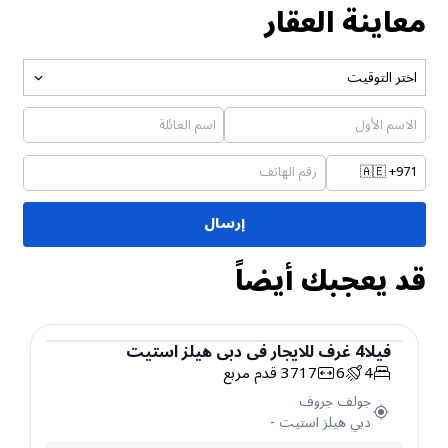
معاينة العقار
اختر التوقيت
🇦🇪
+971
إرسال
قد يعجبك أيضاً
فيلا
4
غرف
للايجار
في
دبي هيلز استيت
4
6
3717
قدم مربع
فيلا
جولف جروف
دبي هيلز استيت
-