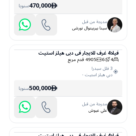
470,000
سنويا
ê
مدرجة من قبل
سينا بيربيتوال نورشى
فيلا
4
غرف
للايجار
في
دبي هيلز استيت
4
6
4905
قدم مربع
فيلا
3 فلل سيدرا
دبي هيلز استيت
-
500,000
سنويا
ê
مدرجة من قبل
علي عيوش
فيلا
4
غرف
للايجار
في
دبي هيلز استيت