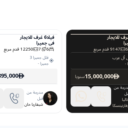
رف
للايجار
فيلا
6
غرف
للايجار
را
في
جميرا
عقارات فاخرة
فيلا
9147
قدم مربع
6
7
12250
قدم مربع
فلل جميرا 3
 أل عرب
جميرا
-
-
895,000
15,000,000
سنويا
ê
ê
رجة من
مدرجة من
ل
قبل
تاليا
شيفاريا خان
فارنيتسكا