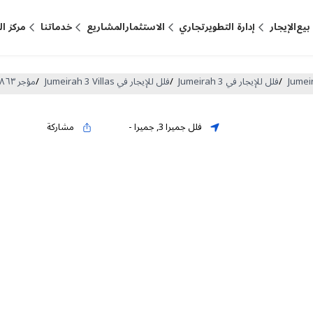
بيع
الإيجار
إدارة التطوير
تجاري
الاستثمار
المشاريع
خدماتنا
مركز ا
/
فلل للإيجار في Jumeirah 3
/
فلل للإيجار في Jumeirah 3 Villas
/
مؤجر ٥٨٦٣ قدم مربع فيلا لـ للايجار في فلل جميرا ٣ ، جميرا (DP-R-63793)
فلل جميرا 3
,
جميرا
-
مشاركة