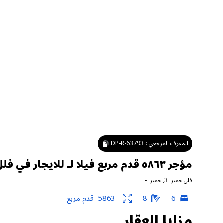
المعرف المرجعي :
DP-R-63793
مؤجر ٥٨٦٣ قدم مربع فيلا لـ للايجار في فلل جميرا ٣ ، جميرا
فلل جميرا 3
,
جميرا
-
6
8
5863
قدم مربع
مزايا العقار