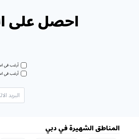
احصل على ال
أرغب في استل
أرغب في استل
المناطق الشهيرة في دبي