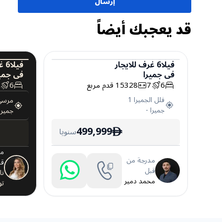
إرسال
قد يعجبك أيضاً
فيلا
6
غرف
للايجار
فيلا
6
غ
في
جميرا
في
جمي
فيلا
فيلا
6
7
15328
قدم مربع
6
6
فلل الجميرا 1
مرسى
جميرا
-
جميرا
499,999
سنويا
ê
مد
مدرجة من
قب
قبل
نا
محمد دمير
تو