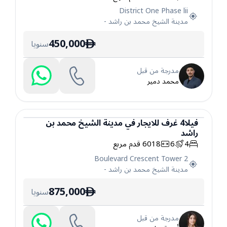
District One Phase lii
مدينة الشيخ محمد بن راشد
-
450,000
سنويا
ê
مدرجة من قبل
محمد دمير
فيلا
4
غرف
للايجار
في
مدينة الشيخ محمد بن
راشد
فيلا
4
6
6018
قدم مربع
Boulevard Crescent Tower 2
مدينة الشيخ محمد بن راشد
-
875,000
سنويا
ê
مدرجة من قبل