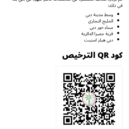
في ذلك:
وسط مدينة دبي
الخليج التجاري
ميناء خور دبي
قرية جميرا الدائرية
دبي هيلز استيت
كود QR الترخيص