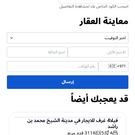
اسحب الكود الخاص بك لمشاهدة التفاصيل
معاينة العقار
اختر التوقيت
🇦🇪
+971
إرسال
قد يعجبك أيضاً
فيلا
4
غرف
للايجار
في
مدينة الشيخ محمد بن
راشد
فيلا
4
5
3116
قدم مربع