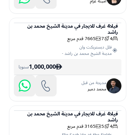
أمينة عزام
فيلا
4
غرف
للايجار
في
مدينة الشيخ محمد بن
راشد
فيلا
4
7
7665
قدم مربع
فلل ديستريكت وان
مدينة الشيخ محمد بن راشد
-
1,000,000
سنويا
ê
مدرجة من قبل
محمد دمير
فيلا
4
غرف
للايجار
في
مدينة الشيخ محمد بن
راشد
فيلا
4
5
3165
قدم مربع