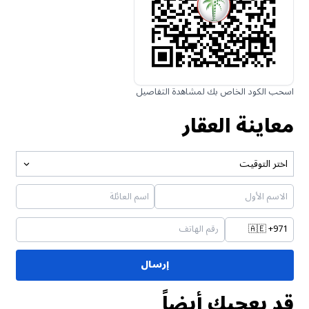
اسحب الكود الخاص بك لمشاهدة التفاصيل
معاينة العقار
اختر التوقيت
🇦🇪
+971
إرسال
قد يعجبك أيضاً