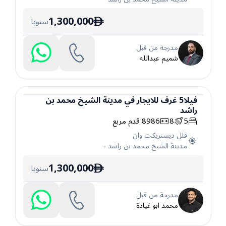
1,300,000
سنويا
ê
مدرجة من قبل
شميم عبدالله
فيلا
5
غرف
للايجار
في
مدينة الشيخ محمد بن
راشد
فيلا
5
8
8986
قدم مربع
فلل ديستريكت وان
مدينة الشيخ محمد بن راشد
-
1,300,000
سنويا
ê
مدرجة من قبل
محمد ابو غيادة