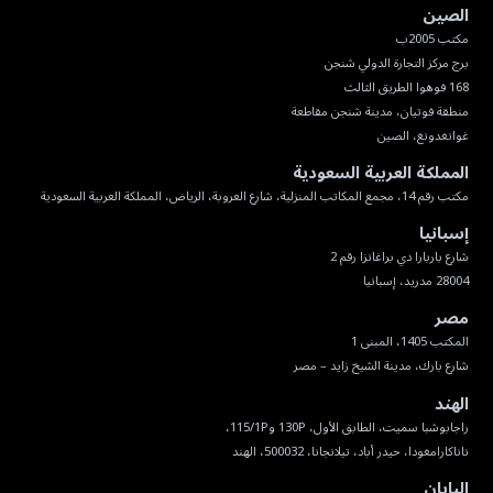
الصين
غوانغدونغ، الصين
المملكة العربية السعودية
مكتب رقم 14، مجمع المكاتب المنزلية، شارع العروبة، الرياض، المملكة العربية السعودية
إسبانيا
28004 مدريد، إسبانيا
مصر
شارع بارك، مدينة الشيخ زايد – مصر
الهند
ناناكارامغودا، حيدر أباد، تيلانجانا، 500032، الهند
اليابان