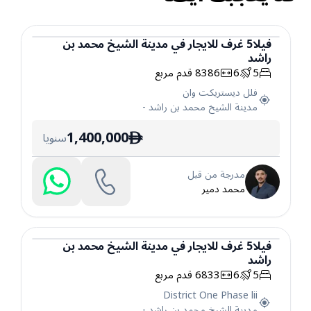
فيلا
5
غرف
للايجار
في
مدينة الشيخ محمد بن
راشد
فيلا
5
6
8386
قدم مربع
فلل ديستريكت وان
مدينة الشيخ محمد بن راشد
-
1,400,000
سنويا
ê
مدرجة من قبل
محمد دمير
فيلا
5
غرف
للايجار
في
مدينة الشيخ محمد بن
راشد
فيلا
5
6
6833
قدم مربع
District One Phase lii
مدينة الشيخ محمد بن راشد
-