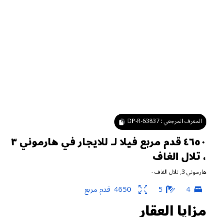
المعرف المرجعي :
DP-R-63837
٤٦٥٠ قدم مربع فيلا لـ للايجار في هارموني ٣
، تلال الغاف
هارموني 3
,
تلال الغاف
-
4
5
4650
قدم مربع
مزايا العقار