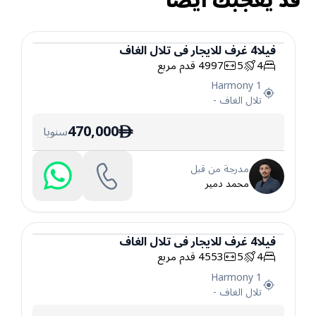
قد يعجبك أيضاً
فيلا
4
غرف
للايجار
في
تلال الغاف
4
5
4997
قدم مربع
فيلا
Harmony 1
تلال الغاف
-
470,000
سنويا
ê
مدرجة من قبل
محمد دمير
فيلا
4
غرف
للايجار
في
تلال الغاف
4
5
4553
قدم مربع
فيلا
Harmony 1
تلال الغاف
-