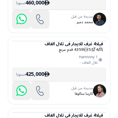
460,000
سنويا
ê
مدرجة من قبل
محمد دمير
فيلا
4
غرف
للايجار
في
تلال الغاف
4
5
4359
قدم مربع
فيلا
Harmony 1
تلال الغاف
-
425,000
سنويا
ê
مدرجة من قبل
كارينا ساكوفا
فيلا
4
غرف
للايجار
في
تلال الغاف