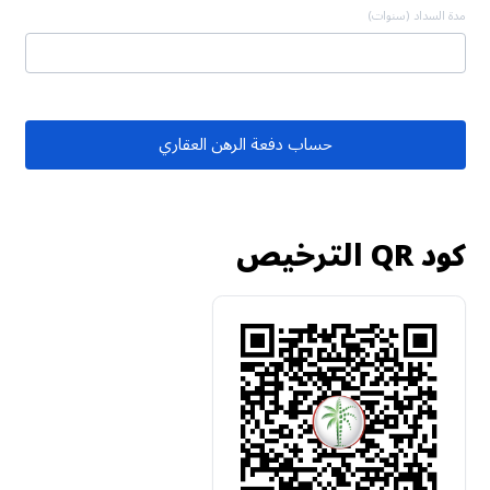
مدة السداد (سنوات)
حساب دفعة الرهن العقاري
كود QR الترخيص