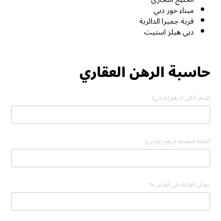
ميناء خور دبي
قرية جميرا الدائرية
دبي هيلز استيت
حاسبة الرهن العقاري
السعر الكلي (درهم إماراتي)
الدفعة المقدمة (درهم إماراتي)
معدل الفائدة على القرض %