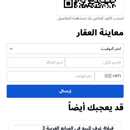
اسحب الكود الخاص بك لمشاهدة التفاصيل
معاينة العقار
اختر التوقيت
🇦🇪
+971
إرسال
قد يعجبك أيضاً
فيلا
4
غرف
للبيع
في
المرابع العربية 3