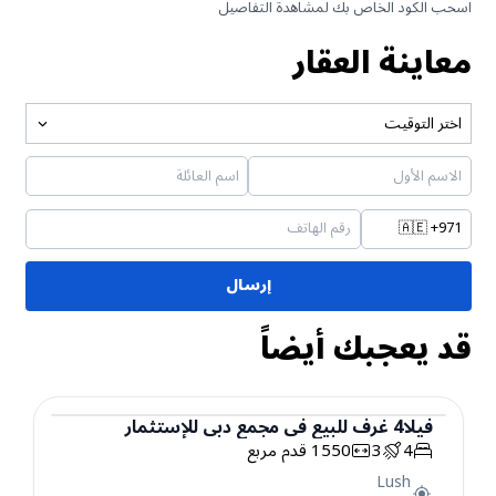
اسحب الكود الخاص بك لمشاهدة التفاصيل
معاينة العقار
اختر التوقيت
🇦🇪
+971
إرسال
قد يعجبك أيضاً
فيلا
4
غرف
للبيع
في
مجمع دبي للإستثمار
4
3
1550
قدم مربع
فيلا
Lush