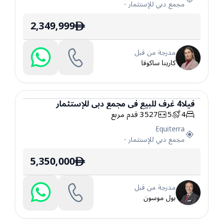
مجمع دبي للإستثمار
-
2,349,999
ê
مدرجة من قبل
كارينا ساكوفا
فيلا
4
غرف
للبيع
في
مجمع دبي للإستثمار
4
5
3527
قدم مربع
فيلا
Equiterra
مجمع دبي للإستثمار
-
5,350,000
ê
مدرجة من قبل
بول موسون