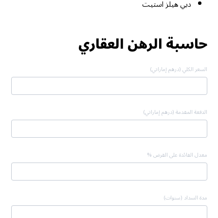
دبي هيلز استيت
حاسبة الرهن العقاري
السعر الكلي (درهم إماراتي)
الدفعة المقدمة (درهم إماراتي)
معدل الفائدة على القرض %
مدة السداد (سنوات)