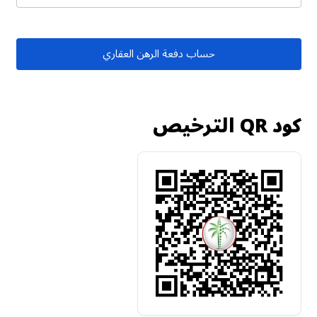
حساب دفعة الرهن العقاري
كود QR الترخيص