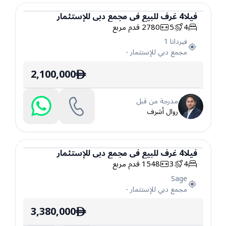
فيلا
4
غرف
للبيع
في
مجمع دبي للإستثمار
4
5
2780
قدم مربع
فيلا
فيردانا 1
مجمع دبي للإستثمار
-
2,100,000
ê
مدرجة من قبل
روال أشرف
فيلا
4
غرف
للبيع
في
مجمع دبي للإستثمار
4
3
1548
قدم مربع
فيلا
Sage
مجمع دبي للإستثمار
-
3,380,000
ê