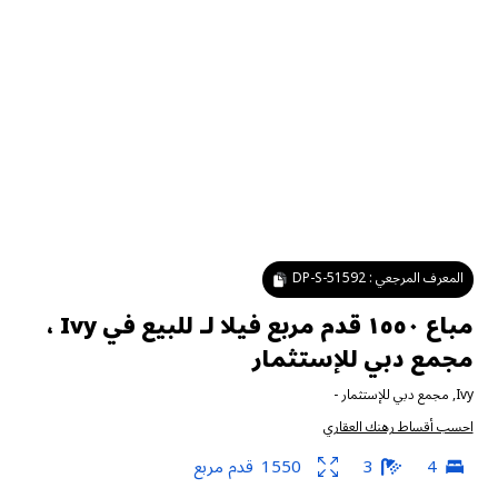
المعرف المرجعي :
DP-S-51592
مباع ١٥٥٠ قدم مربع فيلا لـ للبيع في Ivy ،
مجمع دبي للإستثمار
Ivy
,
مجمع دبي للإستثمار
-
احسب أقساط رهنك العقاري
4
3
1550
قدم مربع