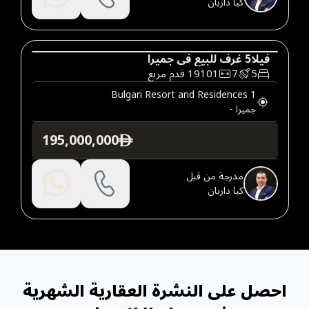
كيا داربان
فيلا
5
غرف
للبيع
في
جميرا
5
7
19101
قدم مربع
فيلا
عقارات فاخرة
Bulgari Resort and Residences 1
جميرا
-
195,000,000
ê
مدرجة من قبل
كيا داربان
احصل على النشرة العقارية الشهرية