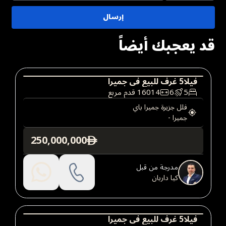
إرسال
قد يعجبك أيضاً
فيلا
5
غرف
للبيع
في
جميرا
5
6
16014
قدم مربع
فيلا
عقارات فاخرة
فلل جزيرة جميرا باي
جميرا
-
250,000,000
ê
مدرجة من قبل
كيا داربان
فيلا
5
غرف
للبيع
في
جميرا