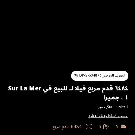
المعرف المرجعي :
DP-S-60487
٦٤٨٤ قدم مربع فيلا لـ للبيع في Sur La Mer
١ ، جميرا
Sur La Mer 1
,
جميرا
-
احسب أقساط رهنك العقاري
5
5
6484
قدم مربع