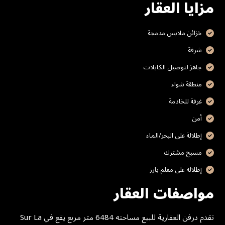
مزايا العقار
خزائن ملابس مدمجة
شرفة
جاهز لتوصيل الكابلات
منطقة شواء
غرفة للخادمة
أمن
إطلالة على البحر/الماء
مسبح مشترك
إطلالة على معلم بارز
مواصفات العقار
تقدم درفن العقارية للبيع مساحته 6484 متر مربع يقع في Sur La