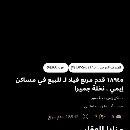
المعرف المرجعي :
DP-S-62146
جولة 360
١٨٩٤٥ قدم مربع فيلا لـ للبيع في مساكن
إيمي ، نخلة جميرا
مساكن إيمي
,
نخلة جميرا
-
احسب أقساط رهنك العقاري
6
7
18945
قدم مربع
مزايا العقار