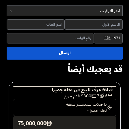
اختر التوقيت
🇦🇪
+971
إرسال
قد يعجبك أيضاً
فيلا
6
غرف
للبيع
في
نخلة جميرا
6
7
9800
قدم مربع
فيلا
عقارات فاخرة
B فيلات سيجنتشر سعفة
نخلة جميرا
-
75,000,000
ê