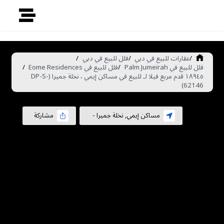
/
عقارات للبيع في دبي
/
فلل للبيع في دبي
/
فلل للبيع في Palm Jumeirah
/
فلل للبيع في Eome Residences
/
١٨٩٤٥ قدم مربع فيلا لـ للبيع في مساكن إيمي ، نخلة جميرا (DP-S-
62146)
مساكن إيمي
,
نخلة جميرا
-
مشاركة