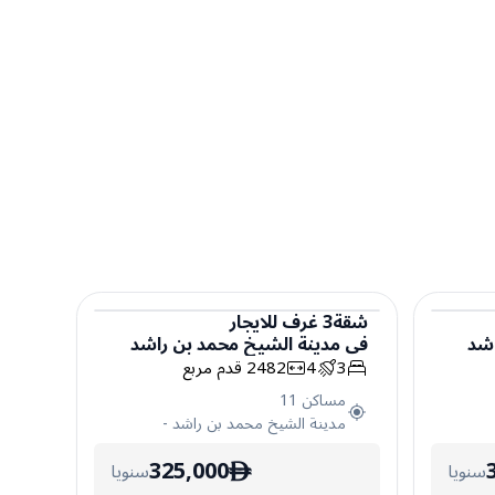
شقة
3
غرف
للايجار
اشد
في
مدينة الشيخ محمد بن راشد
شقة
3
4
2482
قدم مربع
مساكن 11
مدينة الشيخ محمد بن راشد
-
325,000
سنويا
سنويا
ê