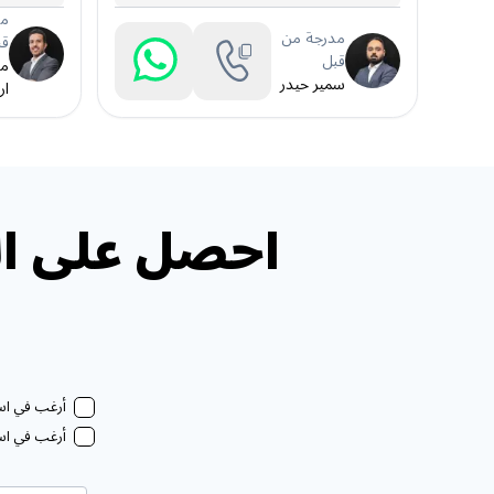
مد
مدرجة من
قب
قبل
مع
سمير حيدر
ار
احصل على ال
أرغب في استل
أرغب في استل