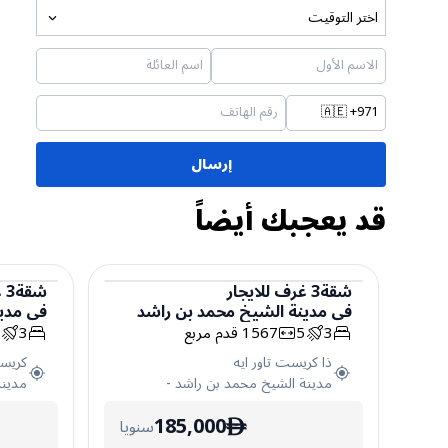
اختر التوقيت
🇦🇪
+971
إرسال
قد يعجبك أيضاً
شقة
3
غرف
للايجار
شقة
3
غ
في
مدينة الشيخ محمد بن راشد
في
مدي
شقة
شقة
3
5
1567
قدم مربع
3
4
ذا كريست تاور ايه
كريس
مدينة الشيخ محمد بن راشد
-
مدينة
185,000
سنويا
ê