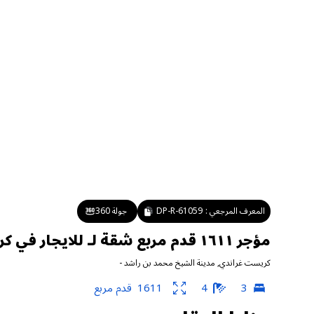
المعرف المرجعي :
DP-R-61059
جولة 360
مؤجر ١٦١١ قدم مربع شقة لـ للايجار في كريست غراندي ، مدينة الشيخ محمد بن راشد
كريست غراندي
,
مدينة الشيخ محمد بن راشد
-
3
4
1611
قدم مربع