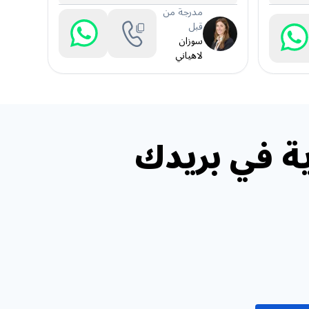
مدرجة من
قبل
سوزان
لاهياني
ة في بريدك