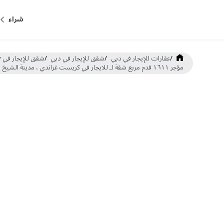
شراء
/
عقارات للإيجار في دبي
/
شقق للإيجار في دبي
/
شقق للإيجار في Mohammed Bin Rashid City
مؤجر ١٦١١ قدم مربع شقة لـ للايجار في كريست غراندي ، مدينة الشيخ محمد بن راشد (DP-R-61059)