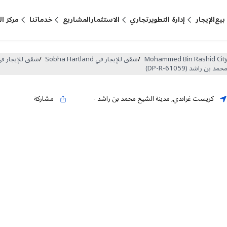
بيع
الإيجار
إدارة التطوير
تجاري
الاستثمار
المشاريع
خدماتنا
مركز ا
/
شقق للإيجار في Sobha Hartland
/
شقق للإيجار في st Grande
كريست غراندي
,
مدينة الشيخ محمد بن راشد
-
مشاركة