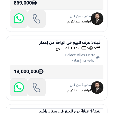
869,000
ê
مدرجة من قبل
ابراهيم عبدالكريم
فيلا
5
غرف
للبيع
في
الواحة من إعمار
5
6
10720
قدم مربع
فيلا
Palace Villas Ostra
الواحة من إعمار
-
18,000,000
ê
مدرجة من قبل
ابراهيم عبدالكريم
شقة
1
غرفة نوم
للبيع
في
ميناء راشد