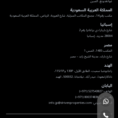
غوانغدونغ، الصين
المملكة العربية السعودية
مكتب رقم 14، مجمع المكاتب المنزلية، شارع العروبة، الرياض، المملكة العربية السعودية
إسبانيا
28004 مدريد، إسبانيا
مصر
شارع بارك، مدينة الشيخ زايد – مصر
الهند
ناناكارامغودا، حيدر أباد، تيلانجانا، 500032، الهند
اليابان
البريد الإلكتروني:
info.jp@drivenproperties.com