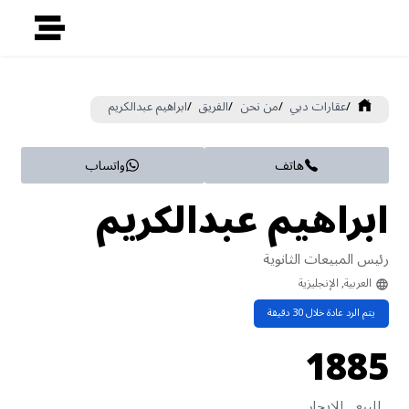
/
عقارات دبي
/
من نحن
/
الفريق
/
ابراهيم عبدالكريم
هاتف
واتساب
ابراهيم عبدالكريم
رئيس المبيعات الثانوية
العربية, الإنجليزية
يتم الرد عادة خلال
30
دقيقة
18
85
للبيع
للايجار