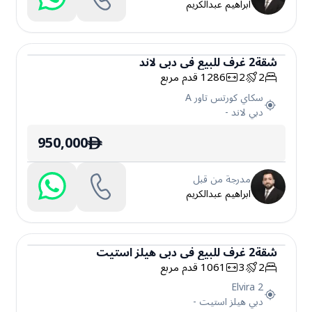
ابراهيم عبدالكريم
شقة
2
غرف
للبيع
في
دبي لاند
2
2
1286
قدم مربع
شقة
سكاي كورتس تاور A
دبي لاند
-
950,000
ê
مدرجة من قبل
ابراهيم عبدالكريم
شقة
2
غرف
للبيع
في
دبي هيلز استيت
2
3
1061
قدم مربع
شقة
Elvira 2
دبي هيلز استيت
-