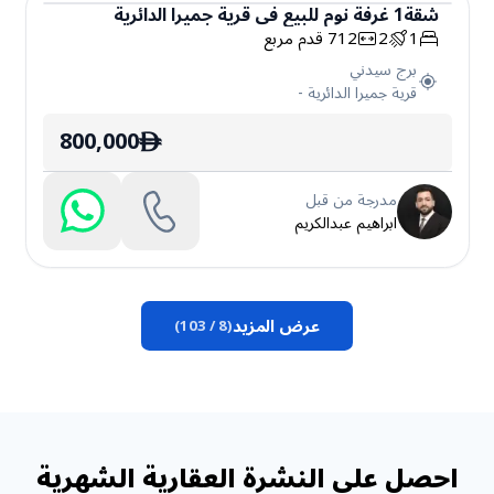
شقة
1
غرفة نوم
للبيع
في
قرية جميرا الدائرية
1
2
712
قدم مربع
شقة
برج سيدني
قرية جميرا الدائرية
-
800,000
ê
مدرجة من قبل
ابراهيم عبدالكريم
عرض المزيد
)
103
/
8
(
احصل على النشرة العقارية الشهرية