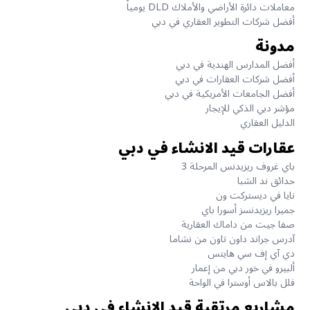
معاملات دائرة الأراضي والأملاك DLD يومياً
أفضل شركات التطوير العقاري في دبي
مدونة
أفضل المدارس الهندية في دبي
أفضل شركات العقارات في دبي
أفضل الجامعات الأمريكية في دبي
مؤشر دبي الذكي للإيجار
الدليل العقاري
عقارات قيد الانشاء في دبي
باي غروف ريزيدنس المرحلة 3
حدائق ند الشبا
نايا في ديستركت ون
جميرا ريزيدنسز أسورا باي
صفا جيت من داماك العقارية
آدرس جراند داون تاون من نشاما
دي آي إف سي هايتس
ألبيرو في خور دبي من إعمار
فلل بالاس أوسترا في الواحة
مشاريع مرتقبة قيد الإنشاء في دبي