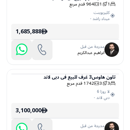
1
1
964
قدم مربع
شقة
كليربوينت
ميناء راشد
-
1,685,888
ê
مدرجة من قبل
ابراهيم عبدالكريم
تاون هاوس
3
غرف
للبيع
في
دبي لاند
3
3
1742
قدم مربع
تاون هاوس
لا روزا 6
دبي لاند
-
3,100,000
ê
مدرجة من قبل