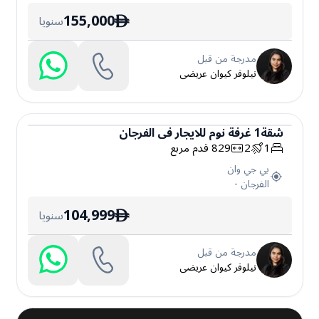
155,000
سنويا
ê
مدرجة من قبل
نيلوفر كيوان عريضى
شقة
1
غرفة نوم
للايجار
في
الفرجان
1
2
829
قدم مربع
شقة
بي جي وان
الفرجان
-
104,999
سنويا
ê
مدرجة من قبل
نيلوفر كيوان عريضى