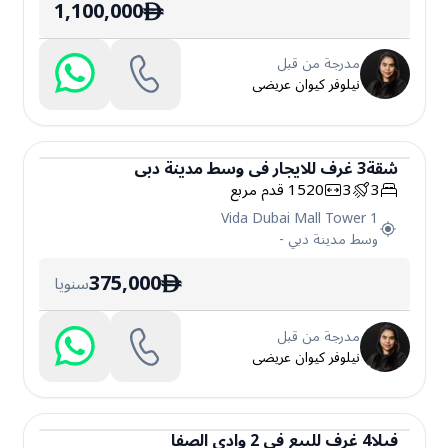
1,100,000
ê
مدرجة من قبل
نيلوفر كيوان عريضى
شقة
3
غرف
للايجار
في
وسط مدينة دبي
3
3
1520
قدم مربع
شقة
Vida Dubai Mall Tower 1
وسط مدينة دبي
-
375,000
سنويا
ê
مدرجة من قبل
نيلوفر كيوان عريضى
فيلا
4
غرف
للبيع
في
2 وادي الصفا