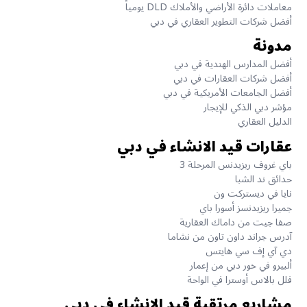
معاملات دائرة الأراضي والأملاك DLD يومياً
أفضل شركات التطوير العقاري في دبي
مدونة
أفضل المدارس الهندية في دبي
أفضل شركات العقارات في دبي
أفضل الجامعات الأمريكية في دبي
مؤشر دبي الذكي للإيجار
الدليل العقاري
عقارات قيد الانشاء في دبي
باي غروف ريزيدنس المرحلة 3
حدائق ند الشبا
نايا في ديستركت ون
جميرا ريزيدنسز أسورا باي
صفا جيت من داماك العقارية
آدرس جراند داون تاون من نشاما
دي آي إف سي هايتس
ألبيرو في خور دبي من إعمار
فلل بالاس أوسترا في الواحة
مشاريع مرتقبة قيد الإنشاء في دبي