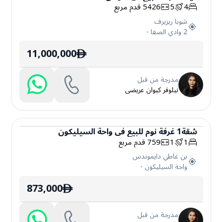
4
5
5426
قدم مربع
فيلا
شوبا ريزيرف
2 وادي الصفا
-
11,000,000
ê
مدرجة من قبل
نيلوفر كيوان عريضى
شقة
1
غرفة نوم
للبيع
في
واحة السيليكون
1
1
759
قدم مربع
شقة
بن غاطي دايموندس
واحة السيليكون
-
873,000
ê
مدرجة من قبل