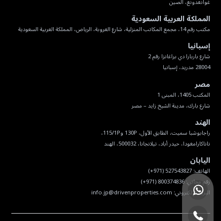
غوانغدونغ، الصين
المملكة العربية السعودية
مكتب رقم 14، مجمع المكاتب المنزلية، شارع العروبة، الرياض، المملكة العربية السعودية
إسبانيا
28004 مدريد، إسبانيا
مصر
شارع بارك، مدينة الشيخ زايد – مصر
الهند
ناناكارامغودا، حيدر أباد، تيلانجانا، 500032، الهند
اليابان
البريد الإلكتروني:
info.jp@drivenproperties.com