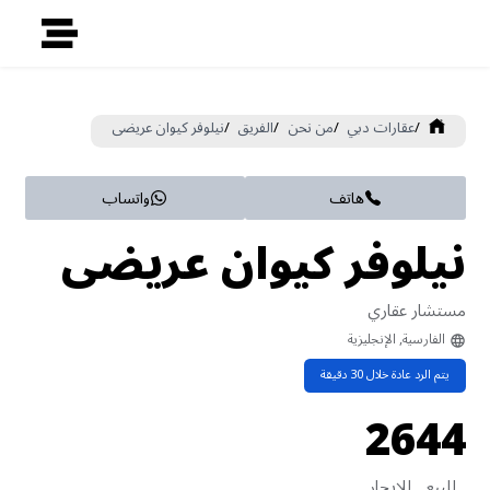
/
عقارات دبي
/
من نحن
/
الفريق
/
نيلوفر كيوان عريضى
هاتف
واتساب
نيلوفر كيوان عريضى
مستشار عقاري
الفارسية, الإنجليزية
يتم الرد عادة خلال
30
دقيقة
26
44
للبيع
للايجار