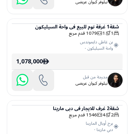
نيلوفر كيوان عريضى
شقة
1
غرفة نوم
للبيع
في
واحة السيليكون
1
1
1079
قدم مربع
شقة
بن غاطي دايموندس
واحة السيليكون
-
1,078,000
ê
مدرجة من قبل
نيلوفر كيوان عريضى
شقة
2
غرف
للايجار
في
دبي مارينا
2
4
1546
قدم مربع
شقة
برج أوبال المارينا
دبي مارينا
-